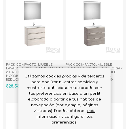
PACK COMPACTO, MUEBLE
PACK COMPACTO, MUEBLE
LAVABO Y ESPEJO, MODELO GAP
LAVABO Y ESPEJO, MODELO GAP
3 CAJONES ACABADO FRESNO
3 CAJONES ACABADO ROBLE
NORDICO CON LAVABO FONDO
CITY CON LAVABO FONDO
Utilizamos cookies propias y de terceros
REDUCIDO. MEDIDA 800X380
REDUCIDO. MEDIDA 800X380
para analizar nuestros servicios y
528,53 € IVA Inc.
528,53 € IVA Inc.
mostrarte publicidad relacionada con
tus preferencias en base a un perfil
elaborado a partir de tus hábitos de
navegación (por ejemplo, páginas
visitadas). Puedes obtener
más
información
y configurar tus
preferencias.