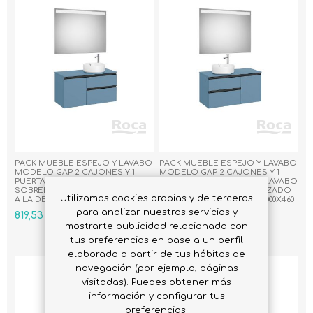
PACK MUEBLE ESPEJO Y LAVABO
PACK MUEBLE ESPEJO Y LAVABO
MODELO GAP 2 CAJONES Y 1
MODELO GAP 2 CAJONES Y 1
PUERTA AZUL MATE PARA LAVABO
PUERTA AZUL MATE PARA LAVABO
SOBREENCIMERA DESPLAZADO
SOBREENCIMERA DESPLAZADO
Utilizamos cookies propias y de terceros
A LA DERECHA MEDIDA 1000X460
A LA IZQUIERDA MEDIDA 1000X460
para analizar nuestros servicios y
819,53 € IVA Inc.
819,53 € IVA Inc.
mostrarte publicidad relacionada con
tus preferencias en base a un perfil
elaborado a partir de tus hábitos de
navegación (por ejemplo, páginas
visitadas). Puedes obtener
más
información
y configurar tus
preferencias.